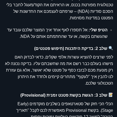
טכנולוגית מפורטת בכנס, או הראיתם את הקוד/מעגל לחבר בלי
הסכם סודיות (NDA) – שרפתם לעצמכם את החדשנות של
הפטנט במדינות מסוימות.
הטיפ שלי:
אל תספרו לאף אחד
איך
המוצר שלכם עובד עד
שהגשתם בקשה, או עד שהחתמתם אותם על NDA.
שלב 2: בדיקת היתכנות (חיפוש פטנטים)
לפני שרצים להוציא עשרות אלפי שקלים, כדאי לבדוק האם
מישהו בעולם כבר רשם את מה שחשבתם עליו. בדיקה נכונה לא
רק מונעת מכם לבזבז כסף על פטנט שלא יאושר, אלא גם עוזרת
לנו להבין איך "לעקוף" מתחרים קיימים ולחדד את היתרון
הטכנולוגי שלכם.
שלב 3: הגשת בקשת פטנט זמנית (Provisional)
הכלי הכי חזק של סטארטאפים בשלבים מוקדמים (Early
Stage). בקשת Provisional מאפשרת לכם לקבל "תאריך
בכורה" למשך 12 חודשים בעלויות נמוכות יחסית.