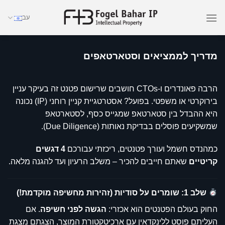
Ski
עב
t
conten
מדריך לממציאים וסטארטאפים
הרבה פאונדרים ו-CTOs חושבים שרישום פטנט זה בעיקר עניין
בירוקרטי או משפטי. בפועל? אסטרטגיית קניין רוחני (IP) נכונה
היא ההבדל בין סטארטאפ שמגייס כסף, לסטארטאפ
שמשקיעים פוסלים בבדיקת נאותות (Due Diligence).
כמהנדס חשמל ועורך פטנטים, ריכזתי עבורכם
4 דגשים
קריטיים
שאתם חייבים להכיר – משלב הרעיון ועד להגנה מלאה.
שלב 1: שומרים על סודיות (זהירות מחשיפה מוקדמת!)
החוק בעולם הפטנטים הוא אכזרי:
הגשה לפני חשיפה
. אם
העליתם פוסט ללינקדאין עם ארכיטקטורת המוצר, הצגתם מצגת