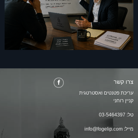
צרו קשר
עריכת פטנטים ואסטרטגית
קניין רוחני
טל:
03-5464397
מייל:
info@fogelip.com