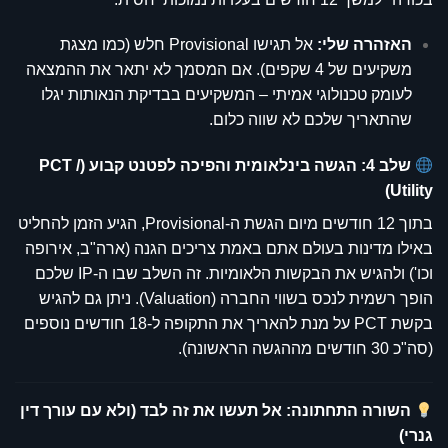
האזהרה שלי:
אל תגישו Provisional חלש (כמו מצגת
משקיעים של 4 שקפים). אם המסמך לא יתאר את ההמצאה
לעומק טכנולוגי אמיתי – המשקיעים בבדיקת הנאותות יגלו
שהתאריך שלכם לא שווה כלום.
שלב 4: הגשה בינלאומית והפיכה לפטנט קבוע (PCT /
Utility)
בתוך 12 חודשים מיום הגשת ה-Provisional, הגיע הזמן להחליט
באילו מדינות בעולם אתם באמת צריכים הגנה (ארה"ב, אירופה
וכו') ולהגיש את הבקשות הלאומיות. זה השלב שבו ה-IP שלכם
הופך רשמית לנכס בשווי החברה (Valuation). ניתן גם להגיש
בקשת PCT על מנת להאריך את התקופה ל-18 חודשים נוספים
(סה"כ 30 חודשים מההגשה הראשונה).
השורה התחתונה: אל תעשו את זה לבד (ולא עם עורך דין
גנרי)