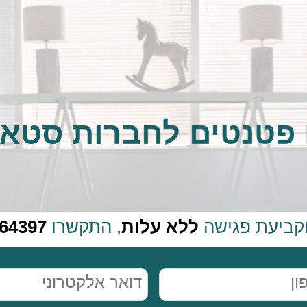
 פטנטים לחברות סטא
 וקביעת פגישה
ללא עלות
, התקשרו
464397
Email
Phone
(חובה)
(חובה)