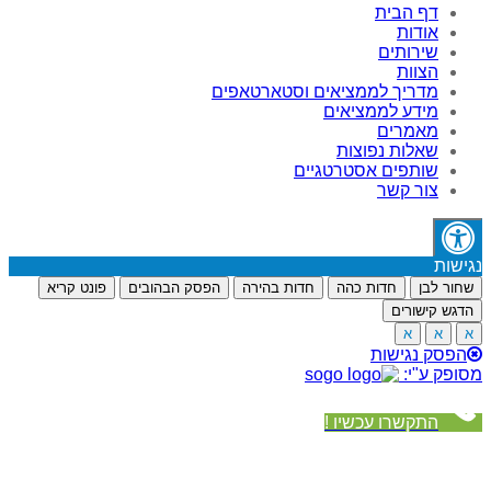
דף הבית
אודות
שירותים
הצוות
מדריך לממציאים וסטארטאפים
מידע לממציאים
מאמרים
שאלות נפוצות
שותפים אסטרטגיים
צור קשר
נגישות
שחור לבן
חדות כהה
חדות בהירה
הפסק הבהובים
פונט קריא
הדגש קישורים
א
א
א
הפסק נגישות
מסופק ע"י:
התקשרו עכשיו !