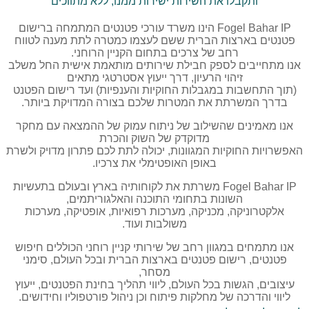
ותקבלו את השירות ישירות ממנו, ללא מתווכים
Fogel Bahar IP הינו משרד עורכי פטנטים המתמחה ברישום
פטנטים בארצות הברית ששם לעצמו כמטרה לתת מענה לטווח
רחב של צרכים בתחום הקניין הרוחני.
אנו מתחייבים לספק חבילת שירותים מותאמת אישית החל משלב
זיהוי הרעיון, דרך ייעוץ אסטרטגי מתאים
(תוך התחשבות במגבלות החוקיות והענפיות) ועד רישום הפטנט
בדרך המשרתת את המטרות שלכם בצורה המדויקת ביותר.
אנו מאמינים שהשילוב של ניתוח עמוק של ההמצאה עם מחקר
מדוקדק של השוק והכרת
האפשרויות החוקיות המגוונות, יכולה לתת לכם פתרון מדויק ולשרת
באופן האופטימלי את צרכיו.
Fogel Bahar IP משרתת את לקוחותיה בארץ ובעולם בתעשיות
השונות בתחומי התוכנה והאלגוריתמים,
אלקטרוניקה, מכניקה, מערכות רפואיות, אופטיקה, מערכות
משולבות ועוד.
אנו מתמחים במגוון רחב של שירותי קניין רוחני הכוללים חיפוש
פטנטים, רישום פטנטים בארצות הברית ובכל העולם, סימני
מסחר,
עיצובים, הגשות בכל העולם, ליווי תהליך בחינת הפטנטים, ייעוץ
ליווי והדרכה של מחלקות פיתוח וכן ניהול פורטפוליו וחידושים.