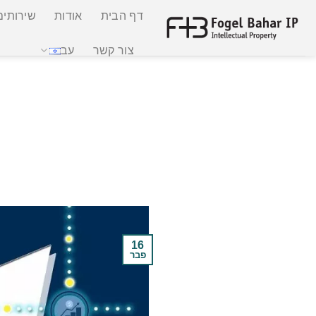
Ski
דף הבית
אודות
שירותים
t
conten
צור קשר
עב
16
פבר