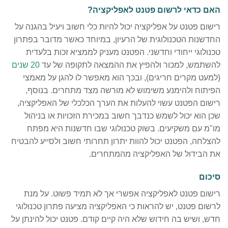
האם כדאי לרשום פטנט לאפליקציה?
רישום פטנט על אפליקציה יכול להיות כלי חשוב ויעיל בהגנה על
החדשנות הטכנולוגית של הרעיון, במיוחד כאשר מדובר בפתרון
טכנולוגי ייחודי וחדשני. הפטנט מעניק לממציא זכות בלעדית
להשתמש, למכור ולהפיץ את ההמצאה לתקופה של עד
20 שנ
ים
(למעט מקרים חריגים), ובכך הוא מאפשר לו להגן על מאמצי
הפיתוח ולהימנע משימוש לא מורשה מצד מתחרים. בנוסף,
רישום הפטנט עשוי להעלות את הערך הכלכלי של האפליקציה,
שכן הוא יכול לשמש כנדבך חשוב במכירת הזכויות או בניהול
מו"מ עם משקיעים. בשוק טכנולוגי שבו חדשנות היא מפתח
להצלחה, הפטנט יכול להוות יתרון תחרותי חשוב ולסייע להבטיח
את הבידול של האפליקציה מהמתחרים.
סיכום
רישום פטנט לאפליקציה אפשרי אך לא תמיד פשוט. על מנת
לרשום פטנט, יש להראות כי האפליקציה מציעה פתרון טכנולוגי
חדש, ושיש בה חידוש שלא היה קיים קודם. פטנט יכול להינתן על