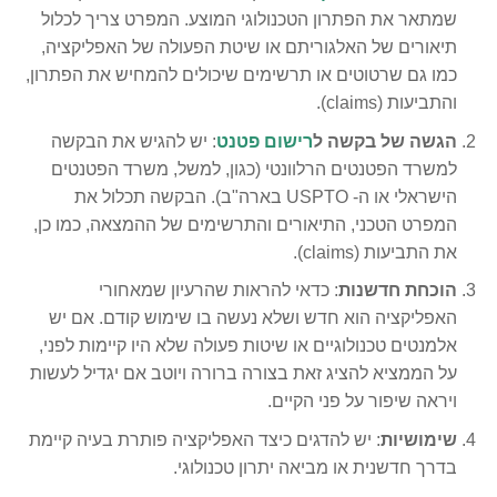
שמתאר את הפתרון הטכנולוגי המוצע. המפרט צריך לכלול
תיאורים של האלגוריתם או שיטת הפעולה של האפליקציה,
כמו גם שרטוטים או תרשימים שיכולים להמחיש את הפתרון,
והתביעות (claims).
הגשה של בקשה ל
רישום פטנט
: יש להגיש את הבקשה
למשרד הפטנטים הרלוונטי (כגון, למשל, משרד הפטנטים
הישראלי או ה- USPTO בארה"ב). הבקשה תכלול את
המפרט הטכני, התיאורים והתרשימים של ההמצאה, כמו כן,
את התביעות (claims).
הוכחת חדשנות
: כדאי להראות שהרעיון שמאחורי
האפליקציה הוא חדש ושלא נעשה בו שימוש קודם. אם יש
אלמנטים טכנולוגיים או שיטות פעולה שלא היו קיימות לפני,
על הממציא להציג זאת בצורה ברורה ויוטב אם יגדיל לעשות
ויראה שיפור על פני הקיים.
שימושיות
: יש להדגים כיצד האפליקציה פותרת בעיה קיימת
בדרך חדשנית או מביאה יתרון טכנולוגי.